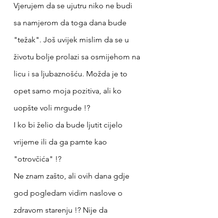
Vjerujem da se ujutru niko ne budi 
sa namjerom da toga dana bude 
"težak". Još uvijek mislim da se u 
životu bolje prolazi sa osmijehom na 
licu i sa ljubaznošću. Možda je to 
opet samo moja pozitiva, ali ko 
uopšte voli mrgude !? 
I ko bi želio da bude ljutit cijelo 
vrijeme ili da ga pamte kao 
"otrovčića" !?
Ne znam zašto, ali ovih dana gdje 
god pogledam vidim naslove o 
zdravom starenju !? Nije da 