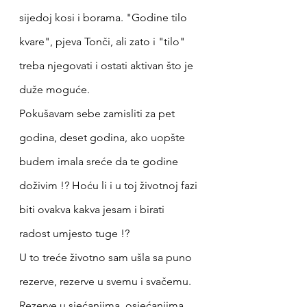
sijedoj kosi i borama. "Godine tilo 
kvare", pjeva Tonči, ali zato i "tilo" 
treba njegovati i ostati aktivan što je 
duže moguće.
Pokušavam sebe zamisliti za pet 
godina, deset godina, ako uopšte 
budem imala sreće da te godine 
doživim !? Hoću li i u toj životnoj fazi 
biti ovakva kakva jesam i birati 
radost umjesto tuge !?
U to treće životno sam ušla sa puno 
rezerve, rezerve u svemu i svačemu. 
Rezerve u sjećanjima, osjećanjima, 