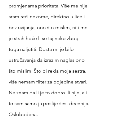
promjenama prioriteta. Više me nije 
sram reći nekome, direktno u lice i 
bez uvijanja, ono što mislim, niti me 
je strah hoće li se taj neko zbog 
toga naljutiti. Dosta mi je bilo 
ustručavanja da izrazim naglas ono 
što mislim. Što bi rekla moja sestra, 
više nemam filter za pojedine stvari. 
Ne znam da li je to dobro ili nije, ali 
to sam samo ja poslije šest decenija. 
Oslobođena. 
U životu sam dobila dosta modrica, 
ali sam još uvijek u ringu, još se ne 