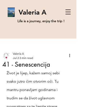
Valeria A
Life is a journey, enjoy the trip !
Post
Sign Up
Valeria A
Jul 2
3 min read
41 - Senescencija
Život je lijep, kažem samoj sebi 
svako jutro čim otvorim oči. Tu 
mantru ponavljam godinama i 
trudim se da život uglavnom 
posmatram sa te ljepše strane. 