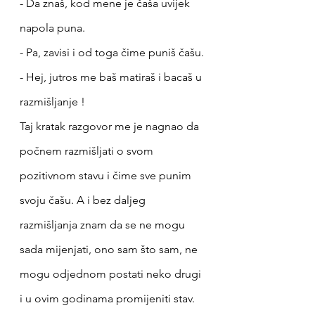
- Da znaš, kod mene je čaša uvijek 
napola puna. 
- Pa, zavisi i od toga čime puniš čašu.
- Hej, jutros me baš matiraš i bacaš u 
razmišljanje !
Taj kratak razgovor me je nagnao da 
počnem razmišljati o svom 
pozitivnom stavu i čime sve punim 
svoju čašu. A i bez daljeg 
razmišljanja znam da se ne mogu 
sada mijenjati, ono sam što sam, ne 
mogu odjednom postati neko drugi 
i u ovim godinama promijeniti stav.