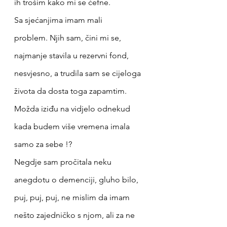
ih trošim kako mi se ćefne. 
Sa sjećanjima imam mali 
problem. Njih sam, čini mi se, 
najmanje stavila u rezervni fond, 
nesvjesno, a trudila sam se cijeloga 
života da dosta toga zapamtim. 
Možda iziđu na vidjelo odnekud 
kada budem više vremena imala 
samo za sebe !?
Negdje sam pročitala neku 
anegdotu o demenciji, gluho bilo, 
puj, puj, puj, ne mislim da imam 
nešto zajedničko s njom, ali za ne 