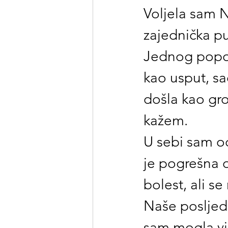
Voljela sam 
zajednička pu
Jednog popod
kao usput, sao
došla kao gro
kažem. 
U sebi sam o
je pogrešna d
bolest, ali s
Naše posljedn
sam mogla vidj