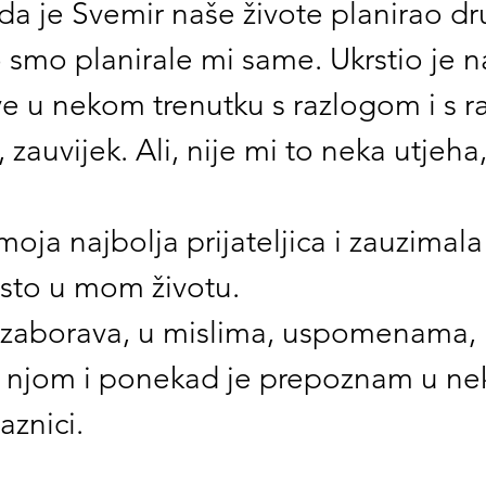
da je Svemir naše živote planirao dr
smo planirale mi same. Ukrstio je n
ve u nekom trenutku s razlogom i s 
 zauvijek. Ali, nije mi to neka utjeha,
moja najbolja prijateljica i zauzimala 
to u mom životu. 
zaborava, u mislima, uspomenama, u
 njom i ponekad je prepoznam u nek
aznici.