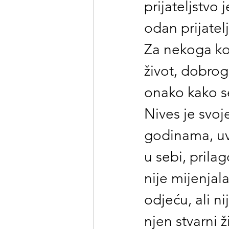
prijateljstvo 
odan prijatel
Za nekoga ko 
život, dobrog 
onako kako se
Nives je svoje
godinama, uvi
u sebi, prilag
nije mijenjala
odjeću, ali ni
njen stvarni 