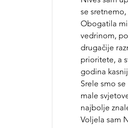
se sretnemo, 
Obogatila mi 
vedrinom, po
drugačije raz
prioritete, a 
godina kasni
Srele smo se
male svjetove
najbolje znal
Voljela sam N