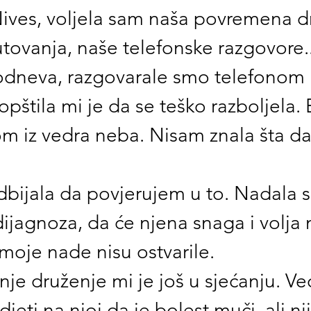
Nives, voljela sam naša povremena dr
tovanja, naše telefonske razgovore..
neva, razgovarale smo telefonom i
pštila mi je da se teško razboljela. 
m iz vedra neba. Nisam znala šta da 
dbijala da povjerujem u to. Nadala 
ijagnoza, da će njena snaga i volja 
e moje nade nisu ostvarile.
je druženje mi je još u sjećanju. Ve
eti na njoj da je bolest muči, ali nij