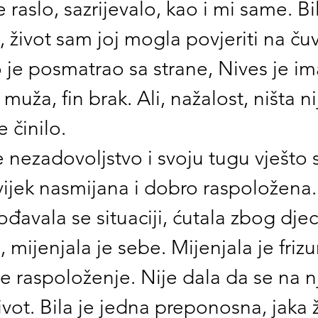
je raslo, sazrijevalo, kao i mi same. Bil
j, život sam joj mogla povjeriti na ču
je posmatrao sa strane, Nives je im
muža, fin brak. Ali, nažalost, ništa ni
 činilo.
 nezadovoljstvo i svoju tugu vješto s
jek nasmijana i dobro raspoložena. P
ođavala se situaciji, ćutala zbog djec
, mijenjala je sebe. Mijenjala je frizu
je raspoloženje. Nije dala da se na nj
život. Bila je jedna preponosna, jaka 