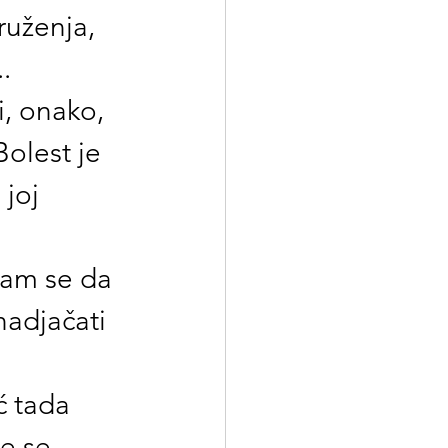
uženja, 
.
, onako, 
Bolest je 
joj 
sam se da 
nadjačati 
ć tada 
e se 