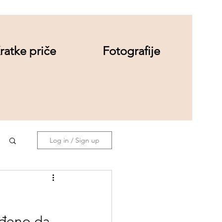
ratke priče
Fotografije
Log in / Sign up
uđeno da 