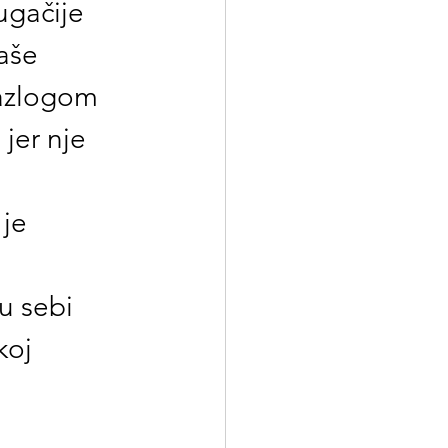
ugačije 
aše 
razlogom 
 jer nje 
je 
 sebi 
oj 