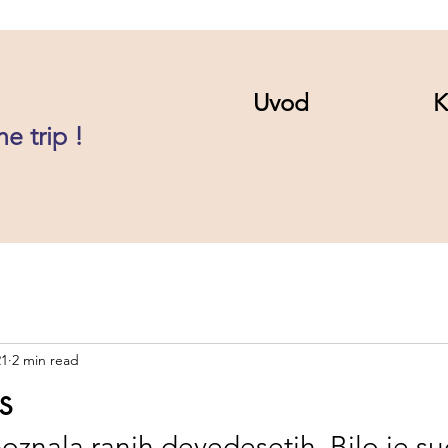
Uvod
K
he trip !
21
2 min read
s
oznala ranih devedesetih. Bilo je s