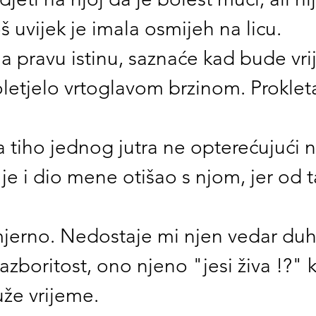
š uvijek je imala osmijeh na licu.
kla pravu istinu, saznaće kad bude vr
oletjelo vrtoglavom brzinom. Proklet
la tiho jednog jutra ne opterećujući n
 je i dio mene otišao s njom, jer od t
mjerno. Nedostaje mi njen vedar duh
razboritost, ono njeno "jesi živa !?" 
že vrijeme. 