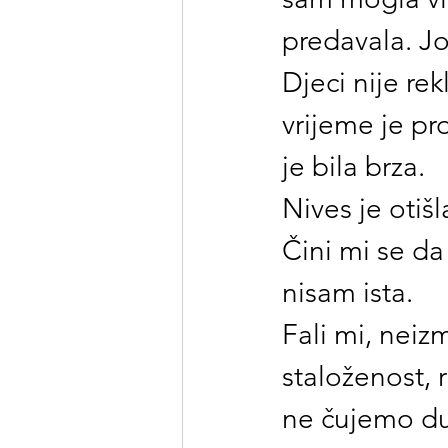
predavala. Jo
Djeci nije re
vrijeme je pr
je bila brza. 
Nives je otiš
Čini mi se da
nisam ista.
Fali mi, neiz
staloženost, 
ne čujemo du