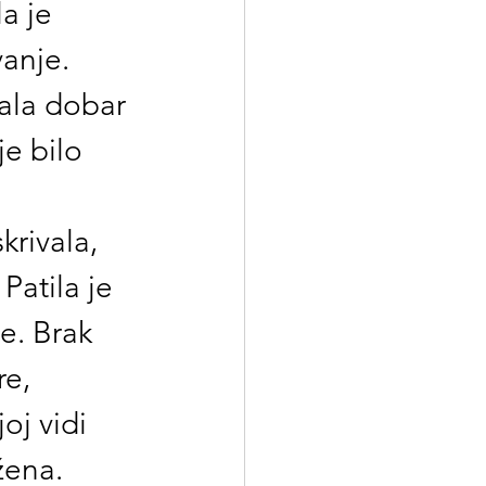
a je 
vanje.
ala dobar 
je bilo 
krivala, 
atila je 
e. Brak 
re, 
oj vidi 
žena.