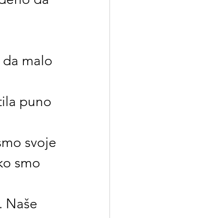
 
 da malo 
 
tila puno 
smo svoje 
ako smo 
. Naše 