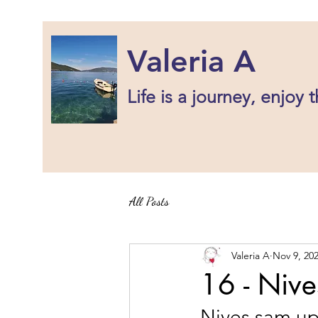
Valeria A
Life is a journey, enjoy t
All Posts
Valeria A
Nov 9, 20
16 - Nive
Nives sam up