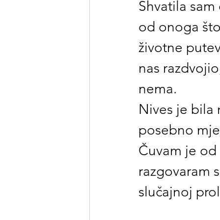
Shvatila sam 
od onoga što 
životne pute
nas razdvojio,
nema.
Nives je bila 
posebno mjes
Čuvam je od 
razgovaram s
slučajnoj prol