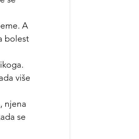
ijeme. A 
a bolest 
ikoga. 
ada više 
, njena 
kada se 