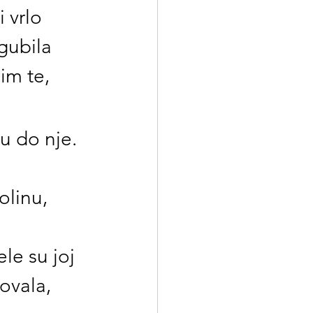
 vrlo 
gubila 
im te, 
u do nje. 
olinu, 
le su joj 
ovala, 