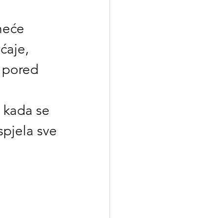
neće 
ćaje, 
 pored 
 kada se 
spjela sve 