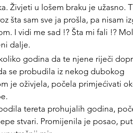
a. Živjeti u lošem braku je užasno. Ti
oz šta sam sve ja prošla, pa nisam iz
om. I vidi me sad !? Šta mi fali !? Mol
eni dalje.
koliko godina da te njene riječi dopr
da se probudila iz nekog dubokog 
 je oživjela, počela primjećivati ok
e. 
odila tereta prohujalih godina, poče
jepe stvari. Promijenila je posao, put