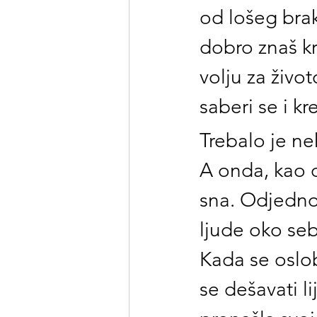
od lošeg brak
dobro znaš kr
volju za život
saberi se i kr
Trebalo je ne
A onda, kao 
sna. Odjednom
ljude oko seb
Kada se oslob
se dešavati li