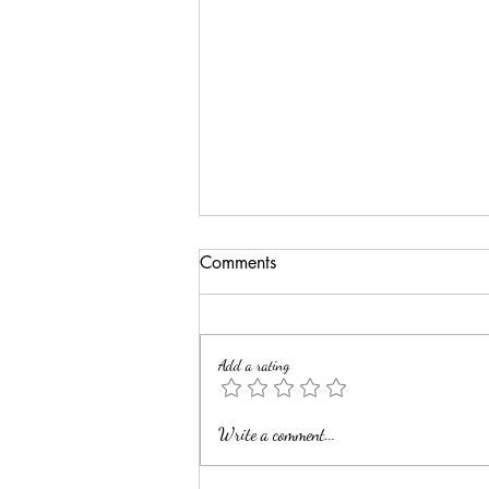
Comments
Add a rating
41 - Senescencija
Write a comment...