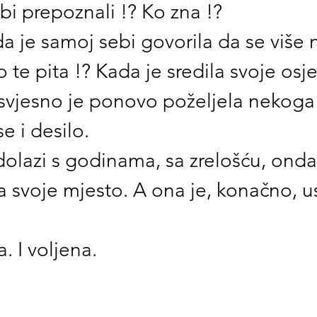
i prepoznali !? Ko zna !?
da je samoj sebi govorila da se više 
 ko te pita !? Kada je sredila svoje osje
esvjesno je ponovo poželjela nekoga
se i desilo.
dolazi s godinama, sa zrelošću, onda
a svoje mjesto. A ona je, konačno, u
a. I voljena.