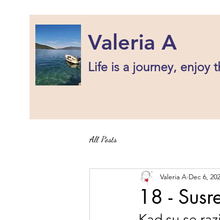
Valeria A
Life is a journey, enjoy t
All Posts
Valeria A
Dec 6, 20
18 - Susre
Kad su se razi