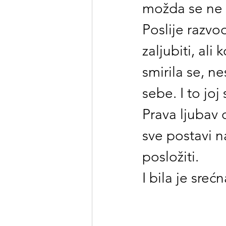
možda se ne b
Poslije razvo
zaljubiti, ali
smirila se, n
sebe. I to joj 
Prava ljubav 
sve postavi n
posložiti.
I bila je srećn