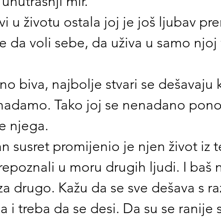
unutrašnji mir. 
vi u životu ostala joj je još ljubav p
je da voli sebe, da uživa u samo njoj
čno biva, najbolje stvari se dešavaju 
nadamo. Tako joj se nenadano ponov
je njega.
n susret promijenio je njen život iz 
prepoznali u moru drugih ljudi. I baš 
 za drugo. Kažu da se sve dešava s r
 i treba da se desi. Da su se ranije s