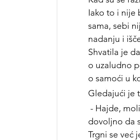
Iako to i nije
sama, sebi ni
nadanju i išč
Shvatila je da,
o uzaludno p
o samoći u ko
Gledajući je t
 - Hajde, mol
dovoljno da s
Trgni se već j