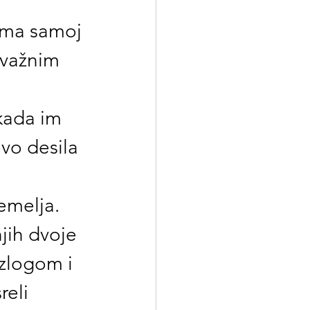
rema samoj 
 važnim 
kada im 
o desila 
temelja.
njih dvoje 
azlogom i 
reli 