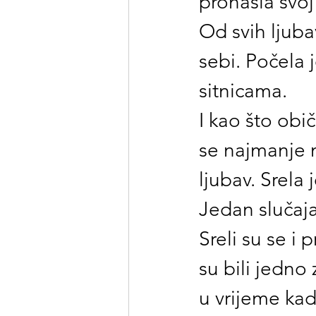
pronašla svoj 
Od svih ljuba
sebi. Počela 
sitnicama.
I kao što obi
se najmanje 
ljubav. Srela 
Jedan slučaja
Sreli su se i 
su bili jedno
u vrijeme kada