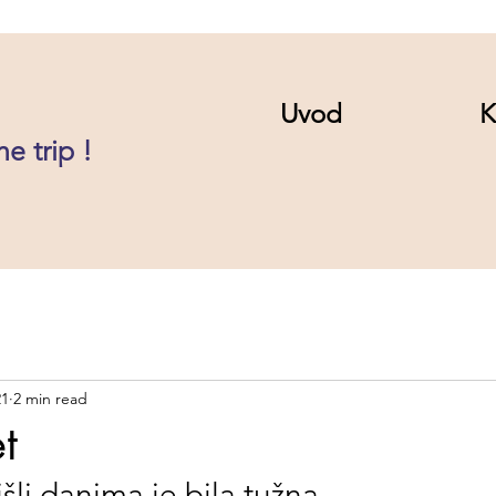
Uvod
K
he trip !
21
2 min read
t
šli danima je bila tužna.