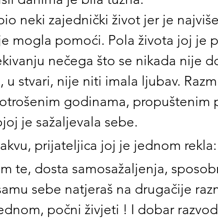
 bio neki zajednički život jer je najviše
je mogla pomoći. Pola života joj je p
ekivanju nečega što se nikada nije d
 u stvari, nije niti imala ljubav. Razmi
otrošenim godinama, propuštenim pr
joj je sažaljevala sebe.
akvu, prijateljica joj je jednom rekla:
im te, dosta samosažaljenja, sposobn
amu sebe natjeraš na drugačije razm
ednom, počni živjeti ! I dobar razvod 