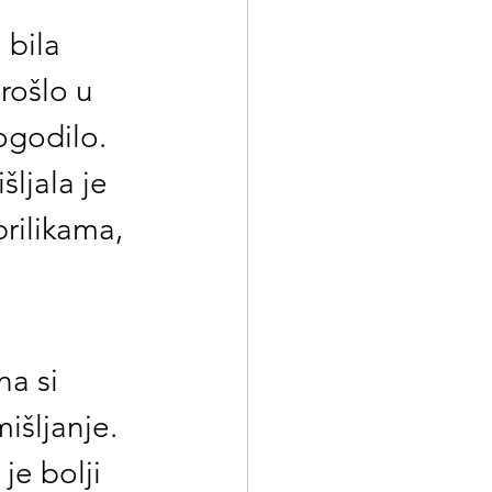
 bila 
rošlo u 
ogodilo. 
šljala je 
ilikama, 
a si 
išljanje. 
je bolji 