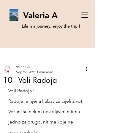
Valeria A
Life is a journey, enjoy the trip !
Post
Sign Up
Valeria A
Sep 27, 2021
1 min read
10 - Voli Radoja
Voli Radoja ! 
Radoje je njena ljubav za cijeli život. 
Vezani su nekim nevidljivim nitima 
jedno za drugo, nitima koje ne 
mogu pokidati.